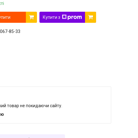
ті
упити
Купити з
 067-85-33
який товар не покидаючи сайту.
тю