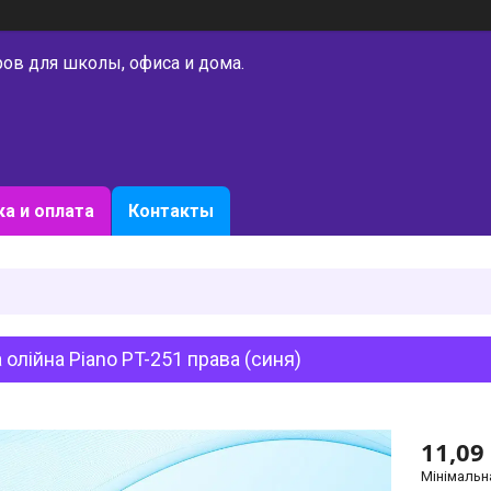
ров для школы, офиса и дома.
а и оплата
Контакты
 олійна Piano PT-251 права (синя)
11,09
Мінімальн