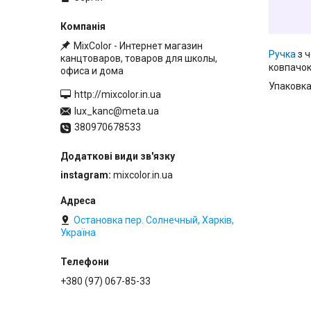
MixColor - Интернет магазин
Ручка
з ч
канцтоваров, товаров для школы,
ковпачок
офиса и дома
Упаковка 
http://mixcolor.in.ua
lux_kanc@meta.ua
380970678533
instagram
mixcolor.in.ua
Остановка пер. Солнечный, Харків,
Україна
+380 (97) 067-85-33