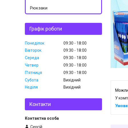
Рюкзаки
Графік роботи
Понеділок
09:30
18:00
Вівторок
09:30
18:00
Середа
09:30
18:00
Четвер
09:30
18:00
Пʼятниця
09:30
18:00
Субота
Вихідний
Неділя
Вихідний
У комп
Контакти
Сергій