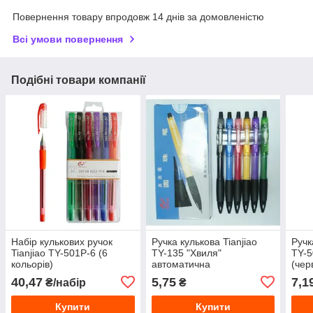
Повернення товару впродовж 14 днів за домовленістю
Всі умови повернення
Подібні товари компанії
Набір кулькових ручок
Ручка кулькова Tianjiao
Ручк
Tianjiao TY-501P-6 (6
TY-135 "Хвиля"
TY-5
кольорів)
автоматична
(чер
40,47
5,75
7,1
₴/набір
₴
Купити
Купити