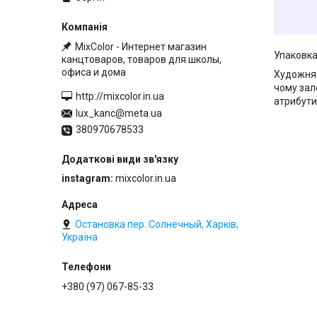
MixColor - Интернет магазин
Упаковка 
канцтоваров, товаров для школы,
офиса и дома
Художня 
чому зале
http://mixcolor.in.ua
атрибути
lux_kanc@meta.ua
380970678533
instagram
mixcolor.in.ua
Остановка пер. Солнечный, Харків,
Україна
+380 (97) 067-85-33