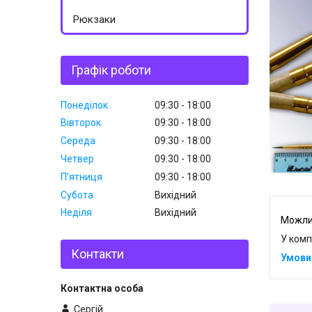
Рюкзаки
Графік роботи
Понеділок
09:30
18:00
Вівторок
09:30
18:00
Середа
09:30
18:00
Четвер
09:30
18:00
Пʼятниця
09:30
18:00
Субота
Вихідний
Неділя
Вихідний
У комп
Контакти
Сергій