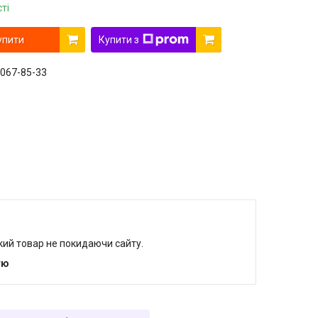
ті
упити
Купити з
 067-85-33
який товар не покидаючи сайту.
тю