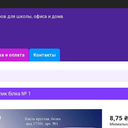
ров для школы, офиса и дома.
а и оплата
Контакты
ик білка № 1
8,75 ₴
Мінімальн