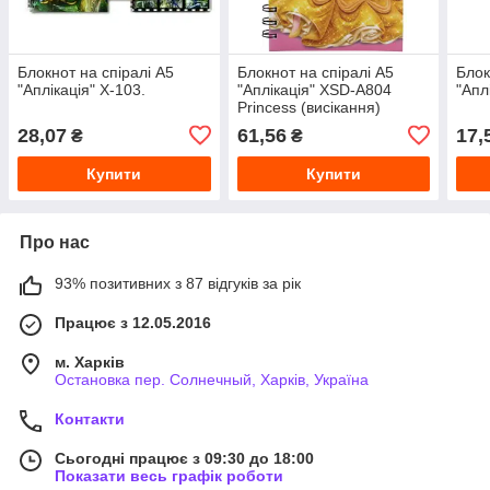
Блокнот на спіралі A5
Блокнот на спіралі A5
Блок
"Аплікація" X-103.
"Аплікація" XSD-A804
"Апл
Princess (висікання)
28,07
61,56
17,
₴
₴
Купити
Купити
Про нас
93% позитивних з 87 відгуків за рік
Працює з 12.05.2016
м. Харків
Остановка пер. Солнечный, Харків, Україна
Контакти
Сьогодні працює з 09:30 до 18:00
Показати весь графік роботи