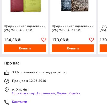
Щоденник напівдатований
Щоденник напівдатований
Щоде
(A5) WB-5435 RUS
(A5) WB-5427 RUS
(A5)
134,26
173,06
130
₴
₴
Купити
Купити
Про нас
93% позитивних з 87 відгуків за рік
Працює з 12.05.2016
м. Харків
Остановка пер. Солнечный, Харків, Україна
Контакти