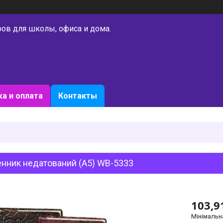
ров для школы, офиса и дома.
а и оплата
Контакты
нник недатований (A5) WB-5333
103,9
Мінімальн