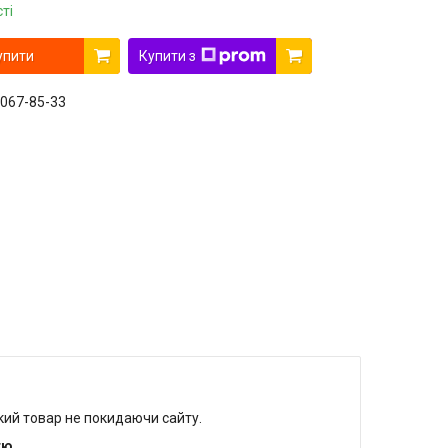
ті
упити
Купити з
 067-85-33
який товар не покидаючи сайту.
тю