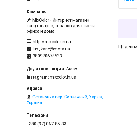
MixColor - Интернет магазин
канцтоваров, товаров для школы,
офиса и дома
http://mixcolor.in.ua
Щоденник
lux_kanc@meta.ua
380970678533
instagram
mixcolor.in.ua
Остановка пер. Солнечный, Харків,
Україна
+380 (97) 067-85-33