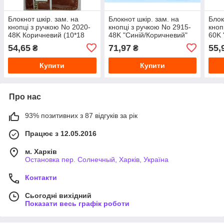
Блокнот шкір. зам. на
Блокнот шкір. зам. на
Блок
кнопці з ручкою No 2020-
кнопці з ручкою No 2915-
кноп
48K Коричневий (10*18
48K "Синій/Коричневий"
60K 
см) 76 л
тиснення 10*18 см/80 л/
тисн
54,65
71,97
55,
₴
₴
па-12шт
пач-
Купити
Купити
Про нас
93% позитивних з 87 відгуків за рік
Працює з 12.05.2016
м. Харків
Остановка пер. Солнечный, Харків, Україна
Контакти
Сьогодні вихідний
Показати весь графік роботи