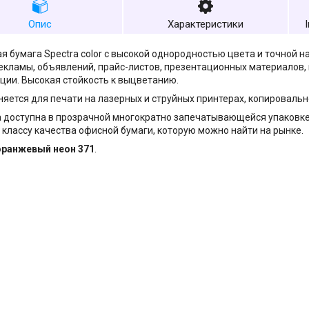
Опис
Характеристики
бумага Spectra color с высокой однородностью цвета и точной н
екламы, объявлений, прайс-листов, презентационных материалов,
ии. Высокая стойкость к выцветанию.
тся для печати на лазерных и струйных принтерах, копировальн
оступна в прозрачной многократно запечатывающейся упаковке и
классу качества офисной бумаги, которую можно найти на рынке.
оранжевый неон 371
.