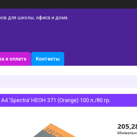
ров для школы, офиса и дома.
а и оплата
Контакты
 A4 'Spectra' НЕОН 371 (Orange) 100 л./80 гр.
205,2
Мінімальн