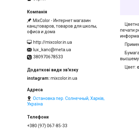
MixColor - Интернет магазин
Цветная 
канцтоваров, товаров для школы,
печати р
офиса и дома
информац
http://mixcolor.in.ua
Применяе
lux_kanc@meta.ua
Бумага д
380970678533
высшему 
Цвет:
instagram
mixcolor.in.ua
Остановка пер. Солнечный, Харків,
Україна
+380 (97) 067-85-33