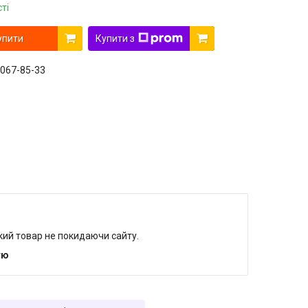
ті
упити
Купити з
 067-85-33
який товар не покидаючи сайту.
тю