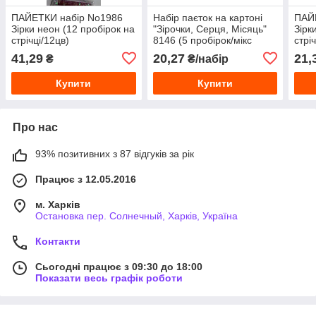
ПАЙЕТКИ набір No1986
Набір паєток на картоні
ПАЙ
Зірки неон (12 пробірок на
"Зірочки, Серця, Місяць"
Зірк
стрічці/12цв)
8146 (5 пробірок/мікс
стрі
квітів)
41,29
20,27
21,
₴
₴/набір
Купити
Купити
Про нас
93% позитивних з 87 відгуків за рік
Працює з 12.05.2016
м. Харків
Остановка пер. Солнечный, Харків, Україна
Контакти
Сьогодні працює з 09:30 до 18:00
Показати весь графік роботи