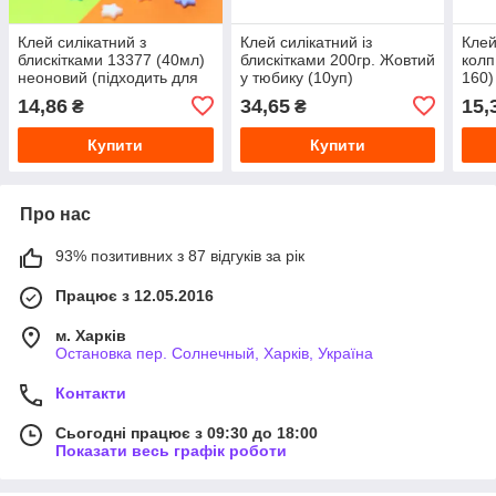
Клей силікатний з
Клей силікатний із
Клей
блискітками 13377 (40мл)
блискітками 200гр. Жовтий
колп
неоновий (підходить для
у тюбику (10уп)
160)
створення слаймів)
14,86
34,65
15,
₴
₴
Купити
Купити
Про нас
93% позитивних з 87 відгуків за рік
Працює з 12.05.2016
м. Харків
Остановка пер. Солнечный, Харків, Україна
Контакти
Сьогодні працює з 09:30 до 18:00
Показати весь графік роботи