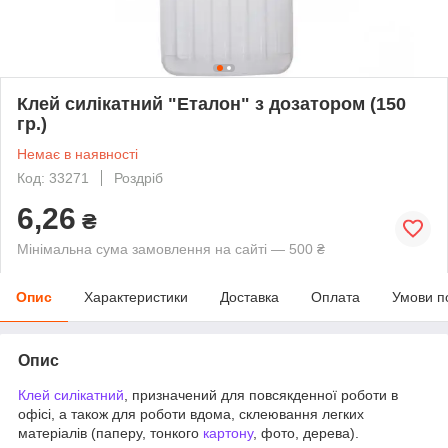
Клей силікатний "Еталон" з дозатором (150
гр.)
Немає в наявності
Код: 33271
Роздріб
6,26
₴
Мінімальна сума замовлення на сайті — 500 ₴
Опис
Характеристики
Доставка
Оплата
Умови п
Опис
Клей силікатний
, призначений для повсякденної роботи в
офісі, а також для роботи вдома, склеювання легких
матеріалів (паперу, тонкого
картону
, фото, дерева).