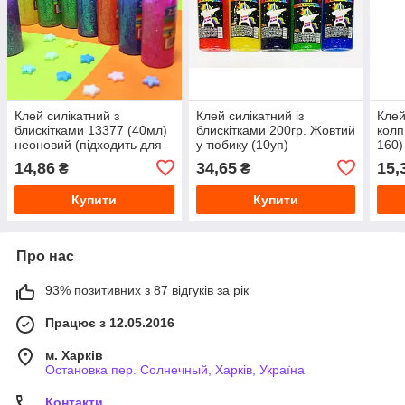
Клей силікатний з
Клей силікатний із
Клей
блискітками 13377 (40мл)
блискітками 200гр. Жовтий
колп
неоновий (підходить для
у тюбику (10уп)
160)
створення слаймів)
14,86
34,65
15,
₴
₴
Купити
Купити
Про нас
93% позитивних з 87 відгуків за рік
Працює з 12.05.2016
м. Харків
Остановка пер. Солнечный, Харків, Україна
Контакти