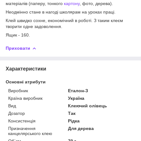
матеріалів (паперу, тонкого
картону
, фото, дерева).
Неодмінно стане в нагоді школярам на уроках праці.
Клей швидко сохне, економічний в роботі. З таким клеєм
творити одне задоволення.
Ящик - 160.
Приховати
Характеристики
Основні атрибути
Виробник
Еталон-З
Країна виробник
Україна
Вид
Клеючий олівець
Дозатор
Так
Консистенція
Рідка
Призначення
Для дерева
канцелярського клею
Об`єм
70 г