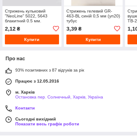
Стрижень кульковий
Стрижень гелевий GR-
Стри
"NeoLine" 5022, 5643
463-BL синій 0,5 мм (уп20)
вушк
блакитний 0.5 мм.
тубус
TB-2
2,12
3,39
1,1
₴
₴
Купити
Купити
Про нас
93% позитивних з 87 відгуків за рік
Працює з 12.05.2016
м. Харків
Остановка пер. Солнечный, Харків, Україна
Контакти
Сьогодні вихідний
Показати весь графік роботи