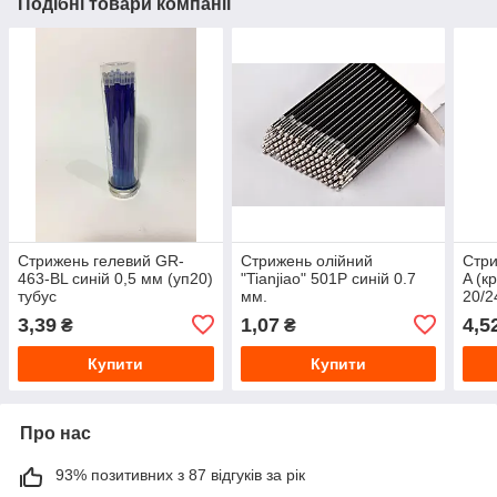
Подібні товари компанії
Стрижень гелевий GR-
Стрижень олійний
Стри
463-BL синій 0,5 мм (уп20)
"Tianjiao" 501P синій 0.7
A (к
тубус
мм.
20/2
3,39
1,07
4,5
₴
₴
Купити
Купити
Про нас
93% позитивних з 87 відгуків за рік