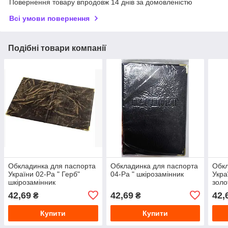
Повернення товару впродовж 14 днів за домовленістю
Всі умови повернення
Подібні товари компанії
Обкладинка для паспорта
Обкладинка для паспорта
Обкл
України 02-Ра " Герб"
04-Ра " шкірозамінник
Укра
шкірозамінник
золо
42,69
42,69
42,
₴
₴
Купити
Купити