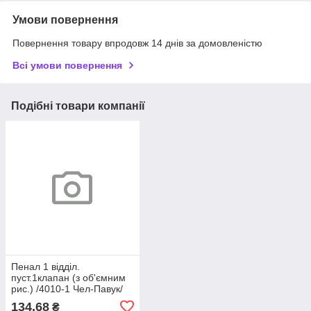
Умови повернення
Повернення товару впродовж 14 днів за домовленістю
Всі умови повернення
Подібні товари компанії
Пенал 1 відділ.
пуст.1клапан (з об'ємним
рис.) /4010-1 Чел-Павук/
Літаки/Тачки/Монстри/
134,68
₴
Принцеси