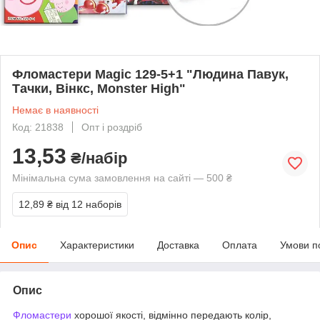
Фломастери Magic 129-5+1 "Людина Павук,
Тачки, Вінкс, Monster High"
Немає в наявності
Код: 21838
Опт і роздріб
13,53
₴/набір
Мінімальна сума замовлення на сайті — 500 ₴
12,89 ₴
від 12 наборів
Опис
Характеристики
Доставка
Оплата
Умови п
Опис
Фломастери
хорошої якості, відмінно передають колір,