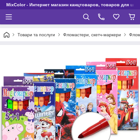
MixColor - Интернет магазин канцтоваров, товаров для шко
Товари та послуги
Фломастери, скетч-маркери
Флом