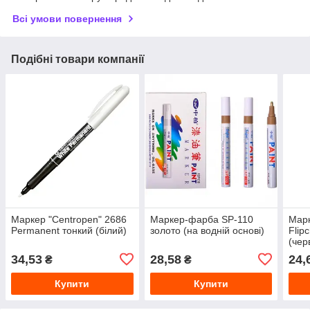
Всі умови повернення
Подібні товари компанії
Маркер "Centropen" 2686
Маркер-фарба SP-110
Марк
Permanent тонкий (білий)
золото (на водній основі)
Flip
(чер
водн
34,53
28,58
24,
₴
₴
Купити
Купити