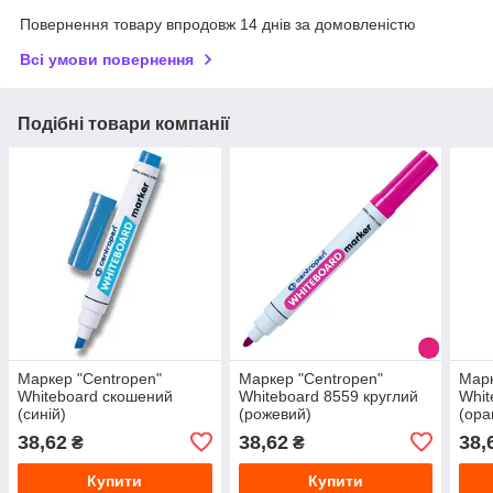
Повернення товару впродовж 14 днів за домовленістю
Всі умови повернення
Подібні товари компанії
Маркер "Centropen"
Маркер "Centropen"
Марк
Whiteboard скошений
Whiteboard 8559 круглий
Whit
(синій)
(рожевий)
(ора
38,62
38,62
38,
₴
₴
Купити
Купити