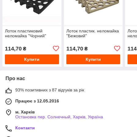
Лоток пластиковий
Лоток пластик. неломайка
Лото
неломайка "Чорний"
"Бежовий"
нело
114,70
114,70
114
₴
₴
Купити
Купити
Про нас
93% позитивних з 87 відгуків за рік
Працює з 12.05.2016
м. Харків
Остановка пер. Солнечный, Харків, Україна
Контакти