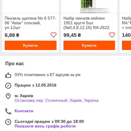
Пензель щетина No 6 577-
Набір пензлів нейлон
Набі
06 "Astar" плоский,
1951 круглі 5шт
RA "
уп-12шт
(№0,4,8,12,16) RA-2622
+ пл
(уп24)
віял
6,88
99,45
140
₴
₴
Купити
Купити
Про нас
93% позитивних з 87 відгуків за рік
Працює з 12.05.2016
м. Харків
Остановка пер. Солнечный, Харків, Україна
Контакти
Сьогодні працює з 09:30 до 18:00
Показати весь графік роботи