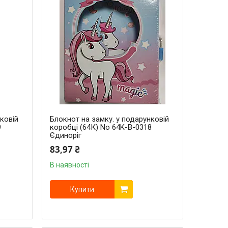
ковій
Блокнот на замку. у подарунковій
9
коробці (64К) No 64K-B-0318
Єдиноріг
83,97 ₴
В наявності
Купити