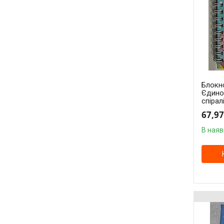
Блокно
Єдинор
спірал
67,97
В наяв