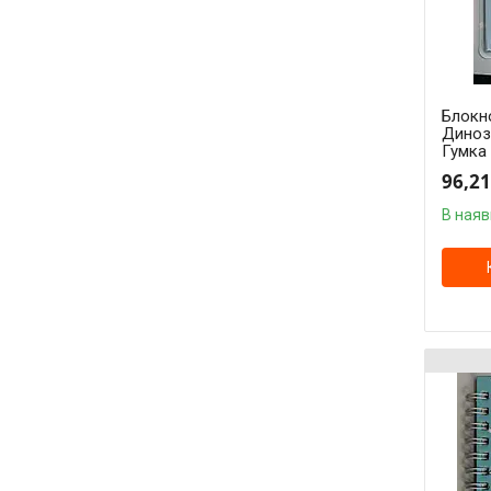
Блокно
Диноза
Гумка
96,21
В наяв