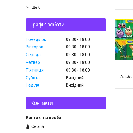
Ще 8
Графік роботи
Понеділок
09:30
18:00
Вівторок
09:30
18:00
Середа
09:30
18:00
Четвер
09:30
18:00
Пʼятниця
09:30
18:00
Альбо
Субота
Вихідний
Неділя
Вихідний
Контакти
Сергій