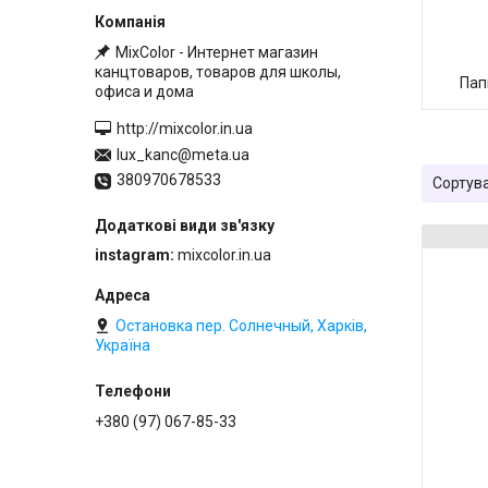
MixColor - Интернет магазин
канцтоваров, товаров для школы,
Пап
офиса и дома
http://mixcolor.in.ua
lux_kanc@meta.ua
380970678533
instagram
mixcolor.in.ua
Остановка пер. Солнечный, Харків,
Україна
+380 (97) 067-85-33