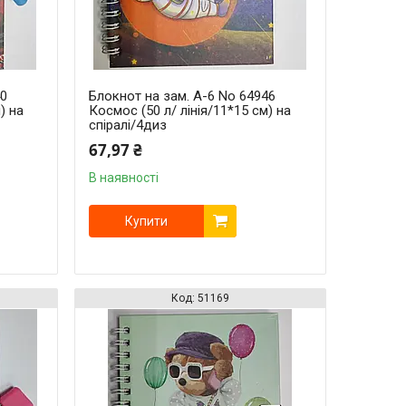
40
Блокнот на зам. A-6 No 64946
) на
Космос (50 л/ лінія/11*15 см) на
спіралі/4диз
67,97 ₴
В наявності
Купити
51169