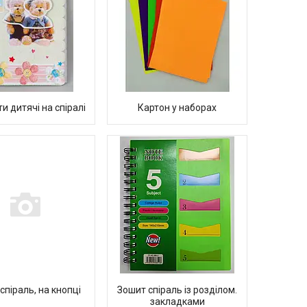
и дитячі на спіралі
Картон у наборах
спіраль, на кнопці
Зошит спіраль із розділом.
закладками