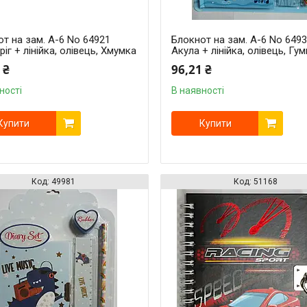
т на зам. A-6 No 64921
Блокнот на зам. A-6 No 649
іг + лінійка, олівець, Хмумка
Акула + лінійка, олівець, Гу
 ₴
96,21 ₴
ності
В наявності
Купити
Купити
49981
51168