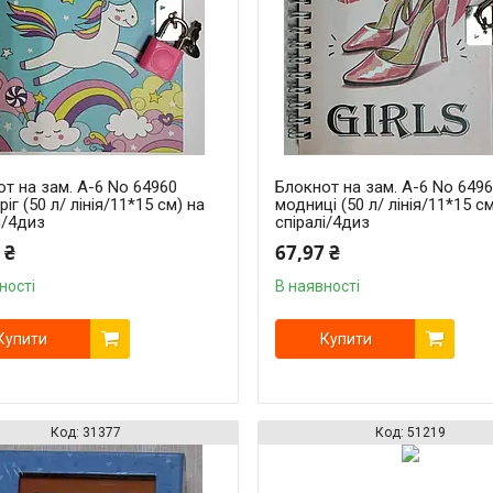
т на зам. A-6 No 64960
Блокнот на зам. A-6 No 649
іг (50 л/ лінія/11*15 см) на
модниці (50 л/ лінія/11*15 с
і/4диз
спіралі/4диз
 ₴
67,97 ₴
ності
В наявності
Купити
Купити
31377
51219