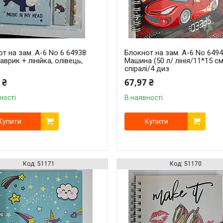
т на зам. A-6 No 6 64938
Блокнот на зам. A-6 No 649
врик + лінійка, олівець,
Машина (50 л/ лінія/11*15 см
спіралі/4 диз
 ₴
67,97 ₴
ності
В наявності
Купити
Купити
51171
51170