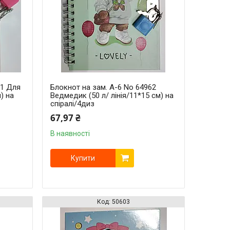
61 Для
Блокнот на зам. A-6 No 64962
м) на
Ведмедик (50 л/ лінія/11*15 см) на
спіралі/4диз
67,97 ₴
В наявності
Купити
50603