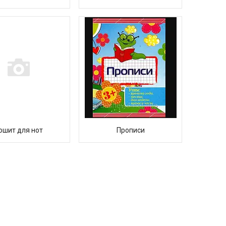
ошит для нот
Прописи