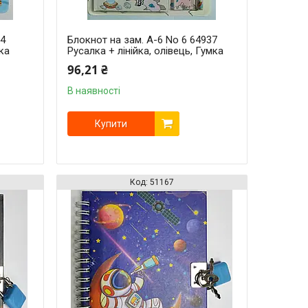
34
Блокнот на зам. A-6 No 6 64937
мка
Русалка + лінійка, олівець, Гумка
96,21 ₴
В наявності
Купити
51167