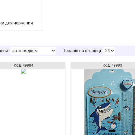
ки для черчения
49984
49983