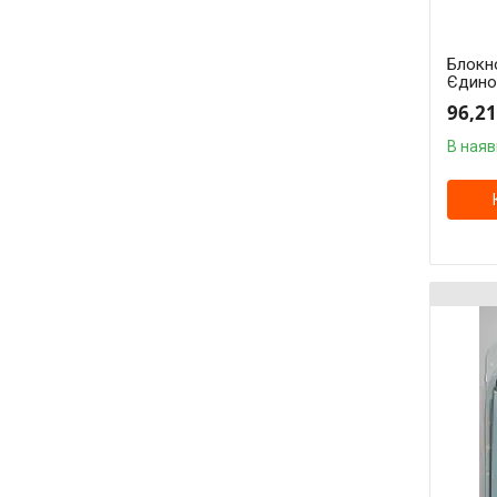
Блокно
Єдинор
96,21
В наяв