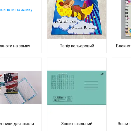
окноти на замку
Папір кольоровий
Блокнот
нники для школи
Зошит шкільний
Зошит 