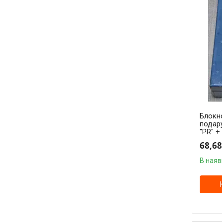
Блокно
подар
"PR" +
68,68
В наяв